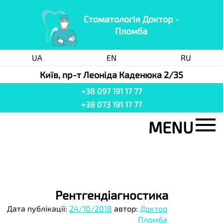
Стоматологія Доктор -
Пломба
UA
EN
RU
Київ, пр-т Леоніда Каденюка 2/35
+38 097 191 17 77
+38 073 191 17 77
MENU
Стоматологія
Послуги
Ціни
Рентгендіагностика
Акція
Дата публікації:
24/10/2018
автор:
Доктор
Команда
Пломба