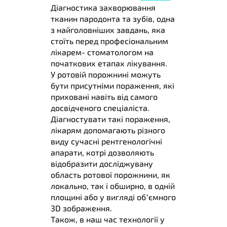
Лікування в Україні
Діагностика захворювання
тканин пародонта та зубів, одна
Фото
з найголовніших завдань, яка
Блог
стоїть перед професіональним
лікарем- стоматологом на
Контакти
початкових етапах лікування.
У ротовій порожнині можуть
бути присутніми пораження, які
приховані навіть від самого
досвідченого спеціаліста.
Діагностувати такі пораження,
лікарям допомагають різного
виду сучасні рентгенологічні
апарати, котрі дозволяють
відобразити досліджувану
область ротової порожнини, як
локально, так і обширно, в одній
площині або у вигляді об’ємного
3D зображення.
Також, в наш час технології у