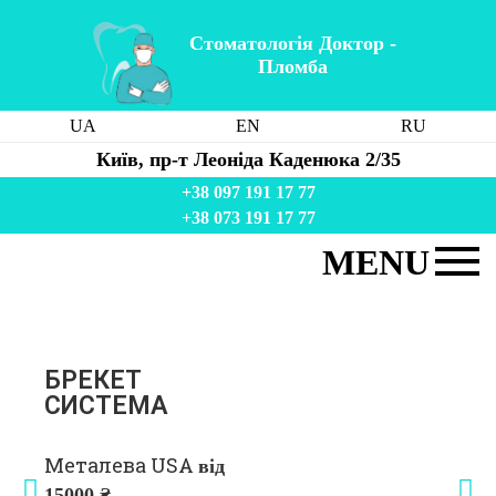
Стоматологія Доктор -
Пломба
UA
EN
RU
Київ, пр-т Леоніда Каденюка 2/35
+38 097 191 17 77
+38 073 191 17 77
MENU
Стоматологія
Послуги
Ціни
БРЕКЕТ
СИСТЕМА
Акція
Команда
Металева USA
від
Лікування в Україні
15000 ₴