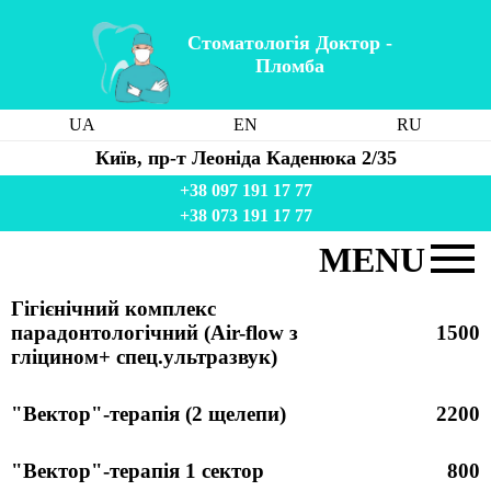
Стоматологія Доктор -
Пломба
UA
EN
RU
Київ, пр-т Леоніда Каденюка 2/35
+38 097 191 17 77
+38 073 191 17 77
MENU
Стоматологія
Гігієнічний комплекс
парадонтологічний (Air-flow з
1500
Послуги
гліцином+ спец.ультразвук)
Ціни
Акція
"Вектор"-терапія (2 щелепи)
2200
Команда
Лікування в Україні
"Вектор"-терапія 1 сектор
800