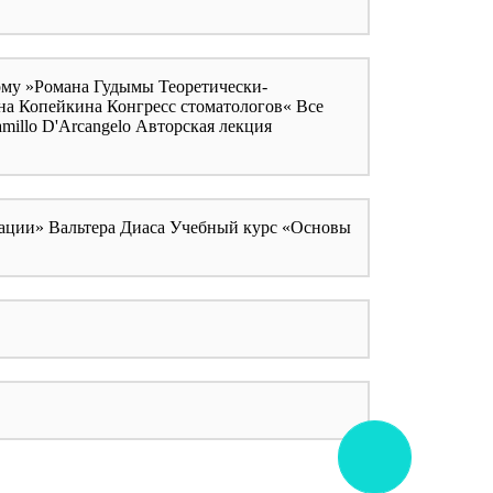
ому »Романа Гудымы Теоретически-
а Копейкина Конгресс стоматологов« Все
millo D'Arcangelo Авторская лекция
врации» Вальтера Диаса Учебный курс «Основы
CALL ME