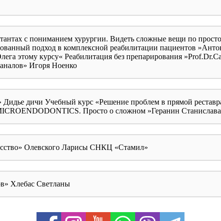
тантах с пониманием хурургии. Видеть сложные вещи по прост
ованный подход в комплексной реабилитации пациентов »Антон
лега этому курсу« Реабилитация без препарирования »Prof.Dr.Ca
каналов» Игоря Ноенко
ть» Дидье дичи Учебный курс «Решение проблем в прямой реста
«MICROENDODONTICS. Просто о сложном »Геранин Станислава
кусство» Олевского Ларисы СНКЦ «Стамил»
ов» Хлебас Светланы