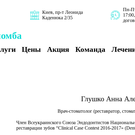
Пн-Пт
Киев, пр-т Леонида
17:00,
Каденюка 2/35
дого
ломба
луги
Цены
Акция
Команда
Лечени
Глушко Анна Ал
Врач-стоматолог (реставратор, стома
Член Всеукраинского Союза Эндодонтистов Национальн
реставрации зубов “Clinical Case Contest 2016-2017» (Dent