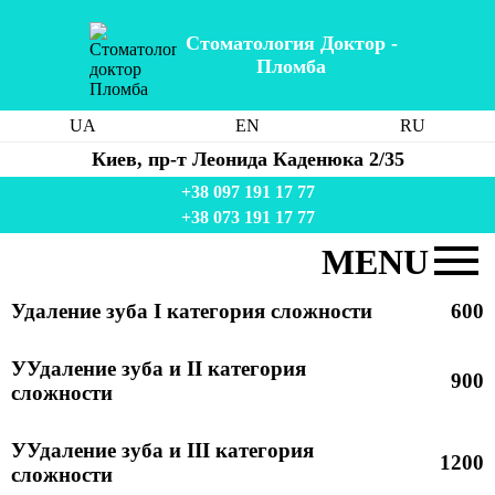
Стоматология Доктор -
Пломба
UA
EN
RU
Киев, пр-т Леонида Каденюка 2/35
+38 097 191 17 77
+38 073 191 17 77
MENU
Стоматология
Удаление зуба I категория сложности
600
Услуги
УУдаление зуба и II категория
Цены
900
сложности
Акция
Команда
УУдаление зуба и III категория
1200
Лечение в Украине
сложности