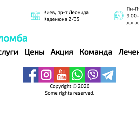
Пн-П
Киев, пр-т Леонида
9:00-
Каденюка 2/35
дого
Пломба
слуги
Цены
Акция
Команда
Лече
Copyright ©
2026
Some rights reserved.